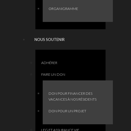
ORGANIGRAMME
NOUS SOUTENIR
ADHÉRER
FAIRE UN DON
DON POUR FINANCER DES
VACANCES À NOS RÉSIDENTS
DON POUR UN PROJET
LEG ET ASSURANCE VIE