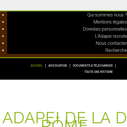
Qui-sommes nous ?
Mentions légales
Données personnelles
L'Adapei recrute
Nous contacter
Recherche
ACCUEIL
ASSOCIATION
DOCUMENTS À TÉLÉCHARGER
TOUTE UNE HISTOIRE
A
D
A
P
E
I
D
E
L
A
D
R
Ô
M
E