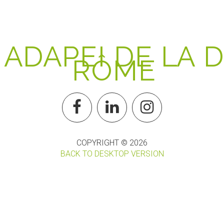
A
D
A
P
E
I
D
E
L
A
D
R
Ô
M
E
COPYRIGHT ©
2026
BACK TO DESKTOP VERSION