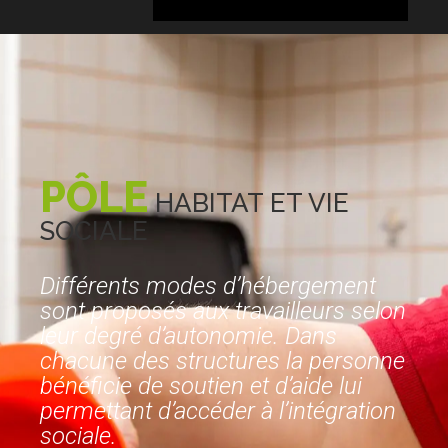
PÔLE
HABITAT
ET
VIE
SOCIALE
Différents modes d’hébergement
sont proposés aux travailleurs selon
leur degré d’autonomie. Dans
chacune des structures la personne
bénéficie de soutien et d’aide lui
permettant d’accéder à l’intégration
sociale.